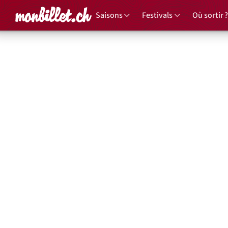
Accueil
Saisons
Festivals
Où sortir ?
Dans le
Re
Wa
22 juillet 
Église St-F
Tout public