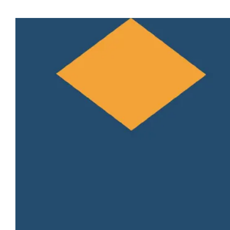
Concert
Messiah
Saint-Fr
Jon Hasle
Sylvain Papo
Yann Hunzike
Le groupe
R
(guitare et 
régionaux en
rencontre e
unanimement