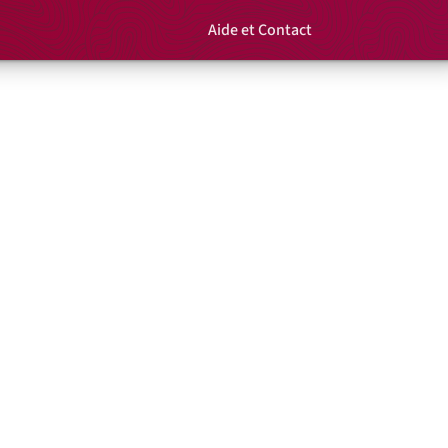
Aide et Contact
Rechercher un é
Panier
ançois
h