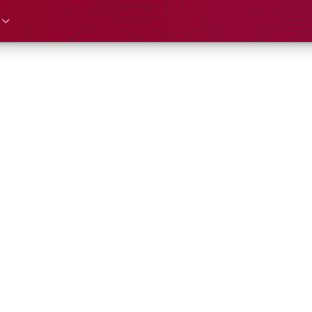
 cadre du 750e anniversaire de Saint-Fr
khabelsah – A
ndering Messia
2022 20:30
rançois, Lausanne
Durée : 1h00 (sans entracte)