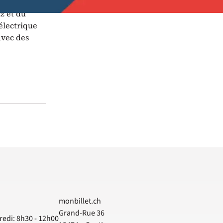
z et du
 électrique
avec des
monbillet.ch
Grand-Rue 36
redi: 8h30 - 12h00