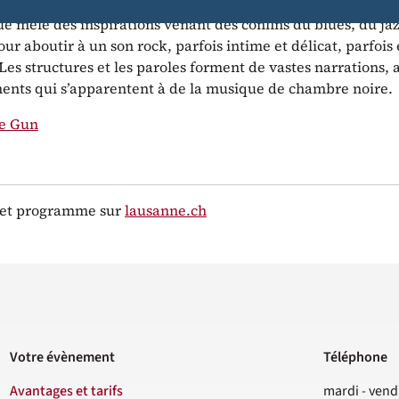
e mêle des inspirations venant des confins du blues, du jaz
our aboutir à un son rock, parfois intime et délicat, parfois
Les structures et les paroles forment de vastes narrations, 
nts qui s’apparentent à de la musique de chambre noire.
ve Gun
s et programme sur
lausanne.ch
Votre évènement
Téléphone
Contact
Avantages et tarifs
mardi - vend