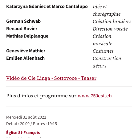
Katarzyna Gdaniec et Marco Cantalupo
Idée et
chorégraphie
German Schwab
Création lumières
Renaud Bovier
Direction vocale
Mathias Delplanque
Création
musicale
Geneviève Mathier
Costumes
Emilien Allenbach
Construction
décors
Vidéo de Cie Linga - Sottovoce - Teaser
Plus d’infos et programme sur
www.750esf.ch
Représentations / Dates
mercredi 31 août 2022
Début :
20:00
/
Portes :
19:15
Lieu
Église St-François