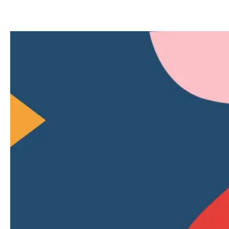
Sur des oeuvres de Pérotin,
Aperghis ou de la tradition vocale
nordique, ainsi que sur une
composition musicale de Mathias
Delplanque, la Compagnie Linga et
les chanteurs·euses de l’Académie
vocale de Suisse romande (AVSR)
nous embarquent dans un paysage
sonore et mouvementé où se joue
la confrontation, l’interpénétration,