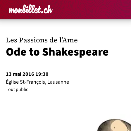
Accueil
Rechercher un é
Panier
Affich
Les Passions de l’Ame
Ode to Shakespeare
13 mai 2016 19:30
Église St-François, Lausanne
Tout public
Pour marquer le 400e anniversaire