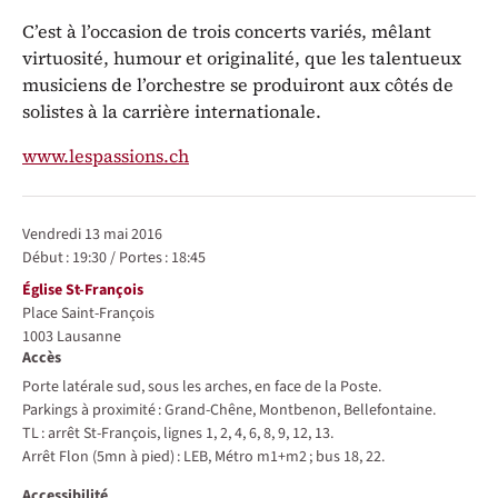
C’est à l’occasion de trois concerts variés, mêlant
virtuosité, humour et originalité, que les talentueux
musiciens de l’orchestre se produiront aux côtés de
solistes à la carrière internationale.
www.lespassions.ch
Représentations / Dates
vendredi 13 mai 2016
Début :
19:30
/
Portes :
18:45
Lieu
Église St-François
Place Saint-François
1003
Lausanne
Accès
Porte latérale sud, sous les arches, en face de la Poste.
Parkings à proximité : Grand-Chêne, Montbenon, Bellefontaine.
TL : arrêt St-François, lignes 1, 2, 4, 6, 8, 9, 12, 13.
Arrêt Flon (5mn à pied) : LEB, Métro m1+m2 ; bus 18, 22.
Accessibilité