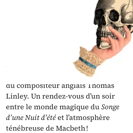
de la mort de William Shakespeare,
Les Passions de l’Ame s’associent au
magnifique ensemble vocal anglais
Solomon’s Knot. Ensemble, ils nous
offrent le
Lyric Ode on the Fairies,
Aerial Beings and Witches of
Shakespeare
, oeuvre rarement jouée
du compositeur anglais Thomas
Linley. Un rendez-vous d’un soir
entre le monde magique du
Songe
d’une Nuit d’été
et l’atmosphère
ténébreuse de Macbeth !