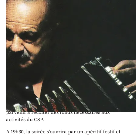
La nef de l’église Saint-François
vibrera aux sons cadencés du
Tango et de la musique argentine…
« L’esprit sainf - une oasis dans la ville » est bien placé
au cœur de Lausanne pour mesurer les problèmes
sociaux de notre société. C’est pour cette raison qu’il
organise une soirée de soutien au profit du Centre
Social Protestant. En mettant gratuitement ses
services à disposition, en partageant ses listes de
contacts et en mobilisant son réseau, « L’esprit sainf »
espère faire de cette soirée un beau succès et
parvenir à récolter des fonds nécessaires aux
activités du CSP.
A 19h30, la soirée s’ouvrira par un apéritif festif et