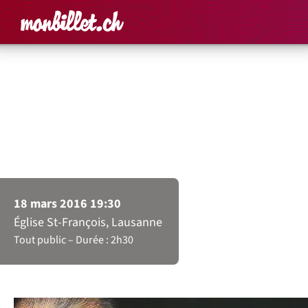
Accueil
Rechercher un é
Panier
Affich
Soirée de soutien au CSP
Premier Tango à Saint-
François
18 mars 2016 19:30
Église St-François, Lausanne
Tout public
Durée : 2h30