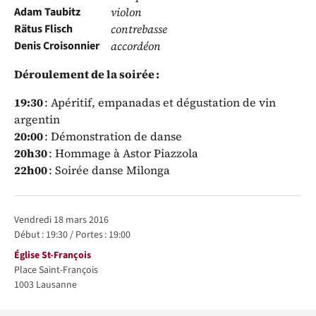
Adam Taubitz
violon
Rätus Flisch
contrebasse
Denis Croisonnier
accordéon
Déroulement de la soirée :
19:30
: Apéritif, empanadas et dégustation de vin
argentin
20:00
: Démonstration de danse
20h30
: Hommage à Astor Piazzola
22h00
: Soirée danse Milonga
Représentations / Dates
vendredi 18 mars 2016
Début :
19:30
/
Portes :
19:00
Lieu
Église St-François
Place Saint-François
1003
Lausanne