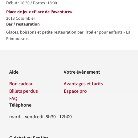
Début :
18:30
/
Portes :
18:00
Lieu
Place de jeux «Place de l'aventure»
2013
Colombier
Bar / restauration
Glaces, boissons et petite restauration par l’atelier pour enfants « La
Frimousse ».
Aide
Votre évènement
Bon cadeau
Avantages et tarifs
Billets perdus
Espace pro
FAQ
Téléphone
Contact
mardi - vendredi: 8h30 - 12h00