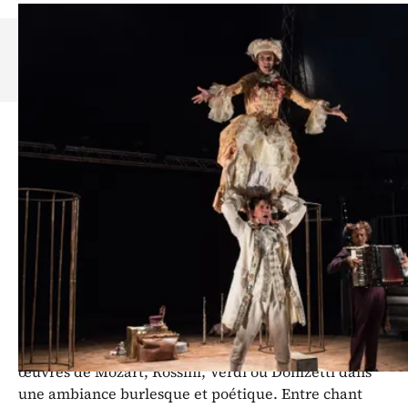
Découvrez la saison 26/27 du
Théâtre de
Colombier
.
Dans le cadre de sa saison 26/27, le
Théâtre de Colombier sort de ses
murs le temps d’une soirée et
accueille le spectacle
Opéra Guitta
,
de la Compagnie Trioche.
Opéra Guitta
est un spectacle original de la
compagnie italienne Trio Trioche, qui revisite les
œuvres de Mozart, Rossini, Verdi ou Donizetti dans
une ambiance burlesque et poétique. Entre chant