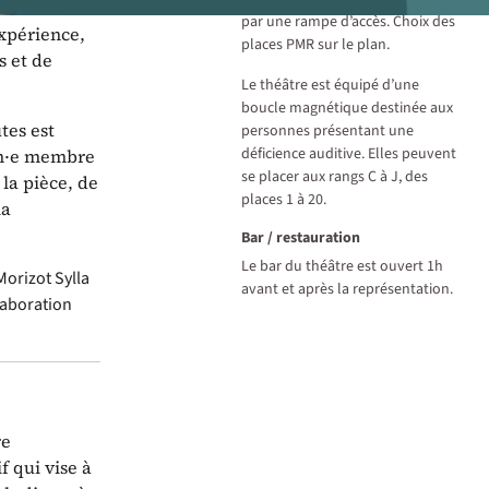
par une rampe d’accès. Choix des
expérience,
places PMR sur le plan.
s et de
Le théâtre est équipé d’une
boucle magnétique destinée aux
tes est
personnes présentant une
déficience auditive. Elles peuvent
un·e membre
se placer aux rangs C à J, des
la pièce, de
places 1 à 20.
la
Bar / restauration
Le bar du théâtre est ouvert 1h
Morizot
Sylla
avant et après la représentation.
laboration
re
f qui vise à