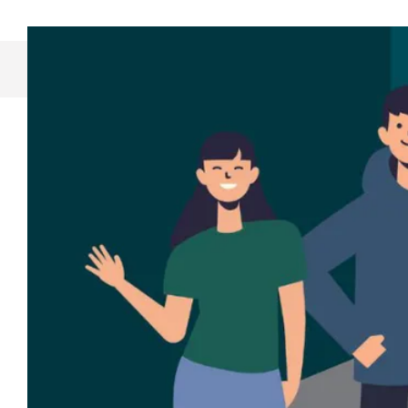
Découvrez 
Avec le 
de Neuc
collabo
accueill
La pièce
NO
à en parler 
spectateur·
questionner 