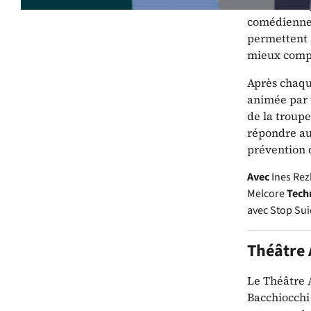
Cet outil or
comédiennes 
permettent a
mieux compre
Après chaqu
animée par 
de la troupe
répondre aux
prévention 
Avec
Ines Rez
Melcore
Tech
avec Stop Sui
Théâtre
Le Théâtre 
Bacchiocchi 