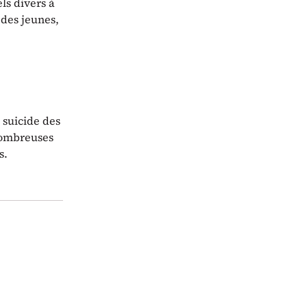
ls divers à
 des jeunes,
 suicide des
nombreuses
s.