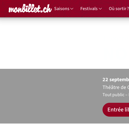
Accueil
Saisons
Festivals
Où sortir ?
Théâtre 
NO
22 septemb
Théâtre de 
Tout public
Entrée li