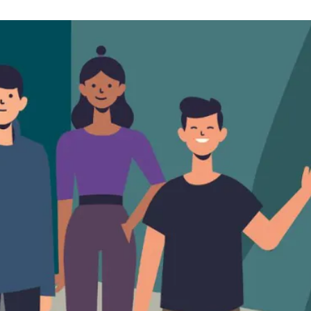
la saison 26/27 du
Théâtre de Colombier
.
soutien du service de la santé publique 
hâtel, la commune de Milvignes, en
ration avec Stop Suicide et la compagn
e la pièce de théâtre participatif
NOUS
.
US
met en scène une personne en souffrance suicidaire et sa
à ses proches. Grâce à une mise en scène participative, les
rices sont encouragé·es à interagir avec les comédien·nes p
les signaux d’alerte et découvrir les ressources d’aide disp