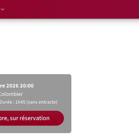
participatif
US
re 2026 20:00
Colombier
Durée : 1h45 (sans entracte)
bre, sur réservation