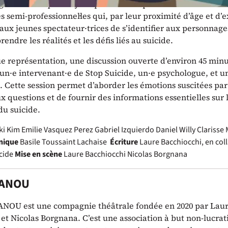
iginal et ludique est joué par une troupe de comédiens et
semi-professionnel·les qui, par leur proximité d’âge et d’
ux jeunes spectateur·trices de s’identifier aux personnage
ndre les réalités et les défis liés au suicide.
e représentation, une discussion ouverte d’environ 45 minu
un·e intervenant·e de Stop Suicide, un·e psychologue, et 
. Cette session permet d’aborder les émotions suscitées par 
 questions et de fournir des informations essentielles sur 
du suicide.
ki
Kim Emilie Vasquez Perez
Gabriel Izquierdo
Daniel Willy
Clarisse 
nique
Basile Toussaint Lachaise
Écriture
Laure Bacchiocchi, en col
cide
Mise en scène
Laure Bacchiocchi
Nicolas Borgnana
 ANOU
ANOU est une compagnie théâtrale fondée en 2020 par Lau
et Nicolas Borgnana. C’est une association à but non-lucrati