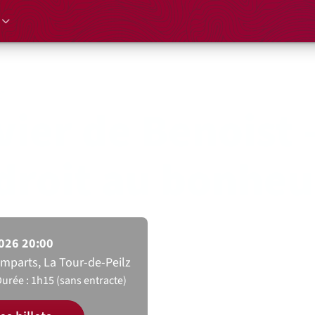
r
vier de Benoist 
droit au bonheu
2026 20:00
emparts, La Tour-de-Peilz
urée : 1h15 (sans entracte)