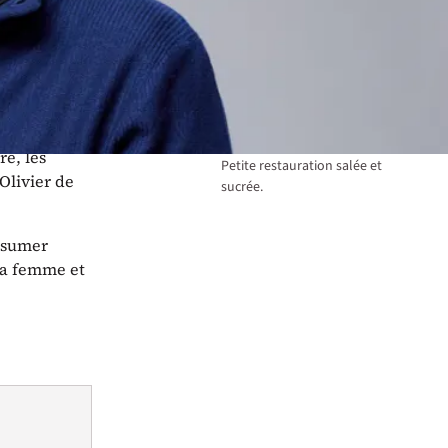
La salle est accessible aux
 décidé à ne
personnes à mobilité réduite.
igible
Merci de contacter les
organisateurs à
info@touratour.ch
une fois la
transformer
réservation effectuée.
 Benoist va
Bar / restauration
re, les
Petite restauration salée et
Olivier de
sucrée.
résumer
 sa femme et