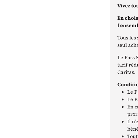
Vivez to
En chois
l’ensemb
Tous les
seul ach
Le Pass S
tarif réd
Caritas.
Conditi
Le P
Le P
En c
pror
Il n
béné
Tout