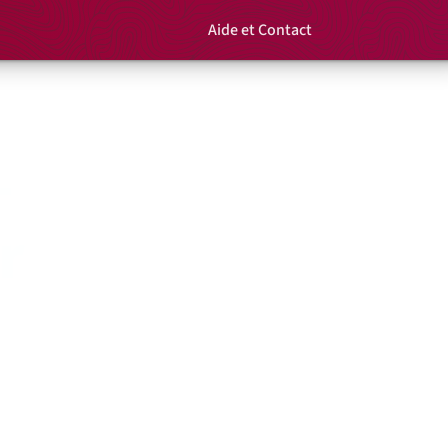
Aide et Contact
Rechercher un é
Panier
–
r