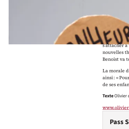
Olivier de B
pas laisser 
optimiste se
Le monde mo
nos existenc
s’attacher à
nouvelles th
Benoist va 
La morale d
ainsi : « Po
de ses enfan
Texte
Olivier
www.olivie
Pass 