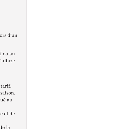
ors d’un
if ou au
eCulture
tarif.
 saison.
tué au
e et de
de la