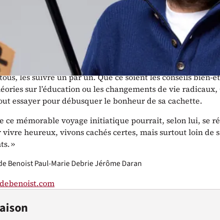
enoist cherchait le bonheur et il a trouvé une famille. Bien
ce revers temporaire le détourner de son objectif, cet incorr
 lance dans une quête éperdue de la félicité.
derne n’étant pas avare en conseils divers et variés pour 
es mornes et tristes en chemins bordés de roses, Olivier de
 tous, les suivre un par un. Que ce soient les conseils bien-êt
éories sur l’éducation ou les changements de vie radicaux, 
tout essayer pour débusquer le bonheur de sa cachette.
e ce mémorable voyage initiatique pourrait, selon lui, se 
ur vivre heureux, vivons cachés certes, mais surtout loin de
ts. »
 de Benoist
Paul-Marie Debrie
Jérôme Daran
rdebenoist.com
Saison