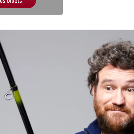
es billets
ituer un abonnement et ainsi bénéficier de 15% de 
cessivement dans votre panier tous les spectacles de 
la saison 26/27 de
Tour à Tour
.
cadre de sa saison 26/27, l’Association 
ueille Olivier de Benoist avec son spec
 bonheur
.