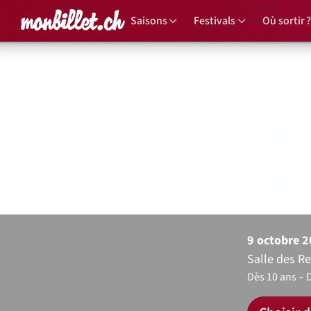
Accueil
Saisons
Festivals
Où sortir ?
Humou
Oli
Le 
9 octobre 
Salle des R
Dès 10 ans
D