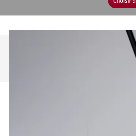
Choisir d
Pour const
mettez suc
Découvrez 
Dans le 
Tour acc
droit au