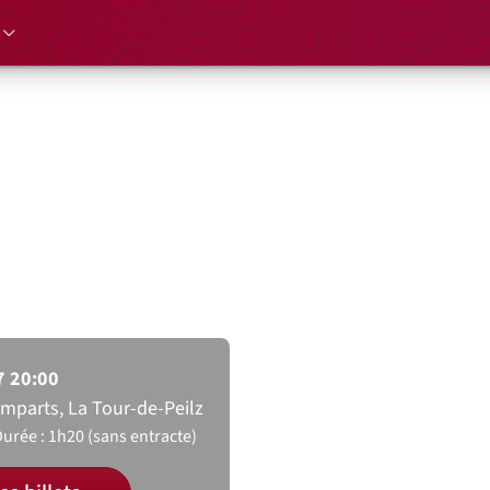
n-scène humoristico-théâtral
nee de Pool – P
acettes
7 20:00
emparts, La Tour-de-Peilz
urée : 1h20 (sans entracte)