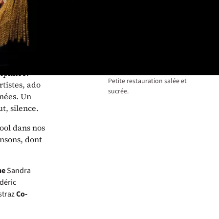
La salle est accessible aux
personnes à mobilité réduite.
Merci de contacter les
 un micro,
organisateurs à
info@touratour.ch
une fois la
réservation effectuée.
té de plume
Bar / restauration
iplinée.
Petite restauration salée et
artistes, ado
sucrée.
gnées. Un
ut, silence.
Pool dans nos
ansons, dont
ne
Sandra
déric
straz
Co-