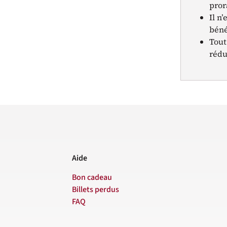
pror
Il n
béné
Tout
rédu
Aide
Bon cadeau
Billets perdus
FAQ