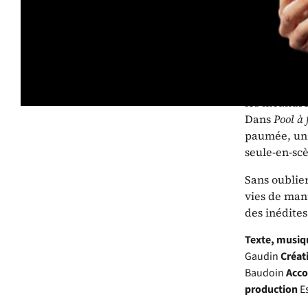
« On ne fait
Pile dix ans
Phanee de Po
Inspiré de 
les méandre
Dans
Pool à 
paumée, unif
seule-en-scèn
Sans oublier
vies de mani
des inédite
Texte, musiqu
Gaudin
Créat
Baudoin
Acco
production
E