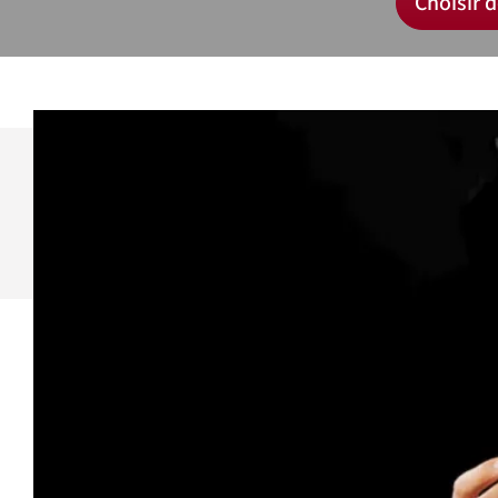
Choisir d
Pour const
mettez suc
Découvrez 
Dans le 
Tour ac
facettes
.