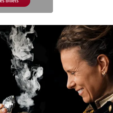
es billets
ituer un abonnement et ainsi bénéficier de 15% de 
cessivement dans votre panier tous les spectacles de 
la saison 26/27 de
Tour à Tour
.
cadre de sa saison 26/27, l’Association 
cueille Phanee de Pool avec son specta