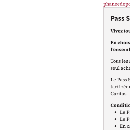
phaneedepo
Pass 
Vivez to
En chois
l’ensemb
Tous les
seul ach
Le Pass S
tarif réd
Caritas.
Conditi
Le P
Le P
En c