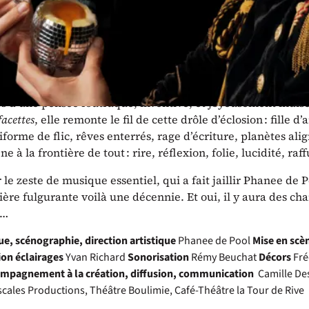
 pas d’Hamlet sans s’casser des keufs. »
 après avoir sauté du coq à l’âne, troqué son flingue contre
ol raconte ses grands virages sans clignotant.
son livre éponyme, ce spectacle explore avec la même liber
s d’une pensée foutraque, inventive, et joyeusement indisc
facettes
, elle remonte le fil de cette drôle d’éclosion : fille d’
orme de flic, rêves enterrés, rage d’écriture, planètes ali
e à la frontière de tout : rire, réflexion, folie, lucidité, raff
 le zeste de musique essentiel, qui a fait jaillir Phanee de 
ère fulgurante voilà une décennie. Et oui, il y aura des ch
s…
e, scénographie, direction artistique
Phanee de Pool
Mise en scè
ion éclairages
Yvan Richard
Sonorisation
Rémy Beuchat
Décors
Fré
mpagnement à la création, diffusion, communication
Camille De
scales Productions, Théâtre Boulimie, Café-Théâtre la Tour de Rive