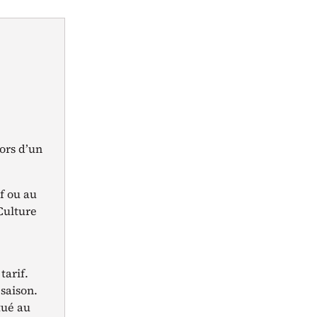
ors d’un
if ou au
eCulture
tarif.
 saison.
tué au