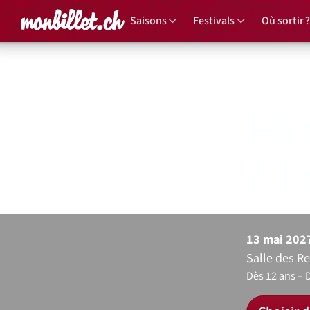
Accueil
Saisons
Festivals
Où sortir ?
Seule-e
Pha
à f
13 mai 202
Salle des R
Dès 12 ans
D