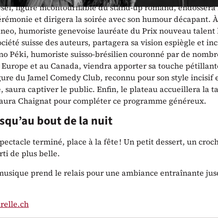
el, figure incontournable du stand-up romand, endossera l
érémonie et dirigera la soirée avec son humour décapant. À 
aneo, humoriste genevoise lauréate du Prix nouveau talen
ociété suisse des auteurs, partagera sa vision espiègle et inc
o Péki, humoriste suisso-brésilien couronné par de nomb
 Europe et au Canada, viendra apporter sa touche pétillant
gure du Jamel Comedy Club, reconnu pour son style incisif 
 saura captiver le public. Enfin, le plateau accueillera la t
aura Chaignat pour compléter ce programme généreux.
usqu’au bout de la nuit
spectacle terminé, place à la fête ! Un petit dessert, un croc
rti de plus belle.
 musique prend le relais pour une ambiance entraînante jus
relle.ch