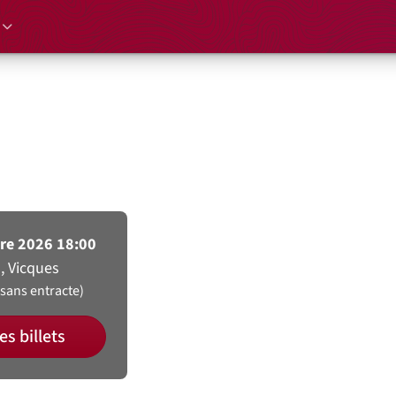
versaire de ViCulturelle
C Comedy Club
re 2026 18:00
, Vicques
(sans entracte)
es billets