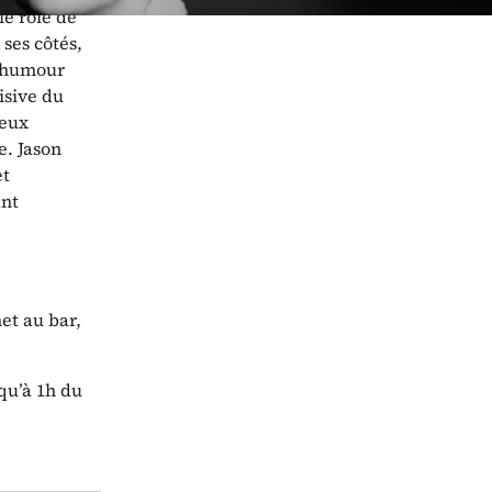
e rôle de
ses côtés,
t humour
isive du
reux
e. Jason
et
ant
het au bar,
qu’à 1h du