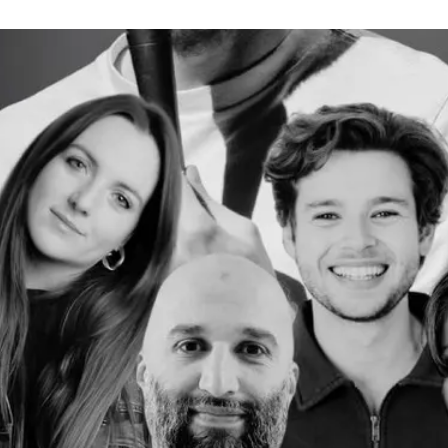
la saison 2026 de
ViCulturelle
.
elle célèbre ses 20 ans et se transform
Club
le temps d’une soirée ! Dès 18h, les
nt dans une ambiance chaleureuse. Au
e : spectacle et cocktail dînatoire ser
au 5 étoiles
t à l’honneur cinq artistes issus de la crème du stand-up f