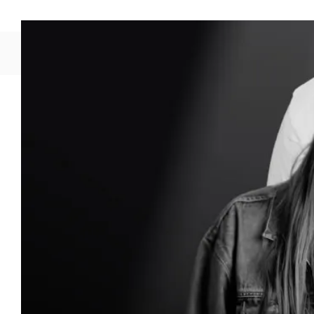
Découvrez 
ViCultur
Comedy 
s’ouvre
programm
table !
Un plate
La soirée me