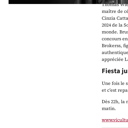
Thomas Wies
maître de c
Cinzia Catt
2024 de la S
monde. Brun
concours en
Brokerss, fi
authentique,
appréciée L
Fiesta j
Une fois le 
et c’est repa
Dès 22h, la
matin.
www.vicultu