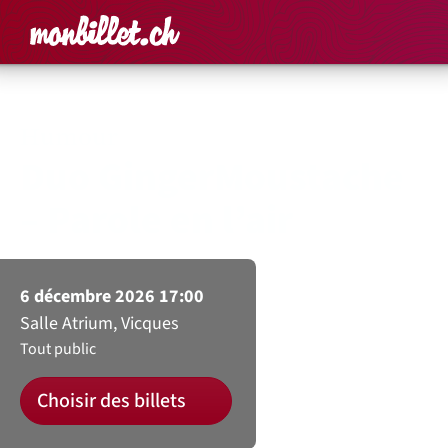
Accueil
Rechercher un é
Panier
Affich
Humour
Duo GingerMoustache
– Parole en l’air
6 décembre 2026 17:00
Salle Atrium, Vicques
Tout public
Choisir des billets