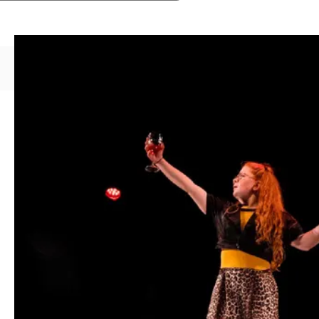
Découvrez la saison 2026 de
ViCulturelle
Dans le cadre de la saison 2026 de
la commission culturelle
ViCulturelle, le duo
GingerMoustache présente son
spectacle
Parole en l’air
.
Et si on tutoyait les inconnus ? Si on mangeait le
dernier biscuit du paquet ? Si on n’avait rien à dire…
mais qu’on le disait quand même ?