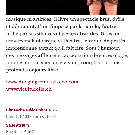
Avec
Parole en l’air
, le duo GingerMoustache bouscule
les codes et explore les limites du dicible. Sans
musique ni artifices, il livre un spectacle brut, drôle
et déroutant. L’un s’impose par la parole, l’autre
brille par ses silences et gestes absurdes. Dans un
univers mêlant cirque et théâtre, leur duo de portés
impressionne autant qu’il fait rire. Sous l’humour,
des messages affleurent : acceptation de soi, écologie,
féminisme. Un spectacle vivant, complice, parfois
profond, toujours libre.
www.duogingermoustache.com
www.viculturelle.ch
Représentations / Dates
dimanche 6 décembre 2026
Début :
17:00
/
Portes :
16:00
Lieu
Salle Atrium
Rue de la Pâle 2