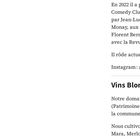
En 2022 il a
Comedy Club
par Jean-Lu
Monay, aux 
Florent Ber
avec la Rev
Il rôde act
Instagram :
Vins Blo
Notre domai
(Patrimoine 
la commune 
Nous cultivo
Mara, Merlo