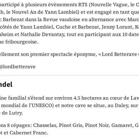
 participé à plusieurs évènements RTS (Nouvelle Vague, le 
, le Nouvel An de Yann Lambiel) et est engagé en tant q
c Barbezat dans la Revue vaudoise en alternance avec Mar
côtés de Yann Lambiel, Cuche et Barbezat, Jenny Lorant, 
nheim et Nathalie Devantay, tout en participant aux 10 dat
ue fribourgeoise.
uellement son premier spectacle éponyme, « Lord Betterave 
 @lordbetterave
ndel
ne familial s’étend sur environ 4.5 hectares au cœur de La
mondial de l’UNESCO) et notre cave se situe, au Daley, sur 
de Lutry.
ns 8 cépages : Chasselas, Pinot Gris, Pinot Noir, Gamaret, G
t et Cabernet Franc.