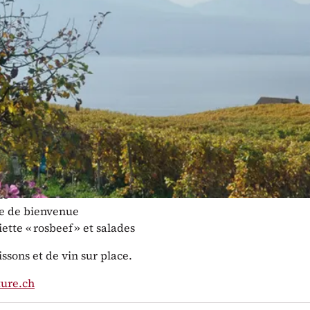
e ACP présente : Vignes&Culture 2023 ! 
s de succès et un prix de l’œnotourisme
ition promet d’être belle !
atiques
in environ 21h30, dont 45 minutes de découverte de l’artiste.
F 59 CHF par personne incluant
le
e de bienvenue
ette « rosbeef » et salades
ssons et de vin sur place.
ture.ch