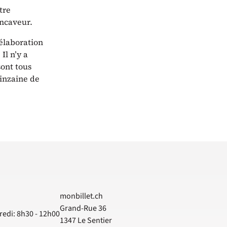
tre
encaveur.
’élaboration
Il n’y a
sont tous
uinzaine de
monbillet.ch
Grand-Rue 36
redi: 8h30 - 12h00
1347
Le Sentier