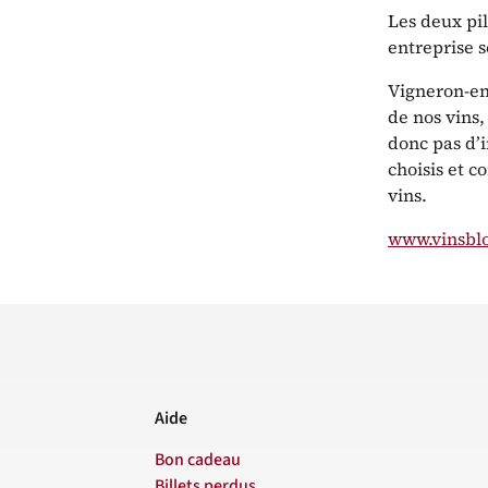
Les deux pi
entreprise s
Vigneron-enc
de nos vins,
donc pas d’i
choisis et c
vins.
www.vinsbl
Aide
Bon cadeau
Billets perdus