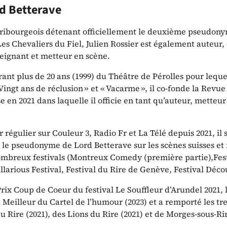
d Betterave
ribourgeois détenant officiellement le deuxième pseudony
Les Chevaliers du Fiel, Julien Rossier est également auteur
seignant et metteur en scène.
t plus de 20 ans (1999) du Théâtre de Pérolles pour lequel 
 Vingt ans de réclusion » et « Vacarme », il co-fonde la Revue
e en 2021 dans laquelle il officie en tant qu’auteur, metteur
régulier sur Couleur 3, Radio Fr et La Télé depuis 2021, il s
 le pseudonyme de Lord Betterave sur les scènes suisses et 
nombreux festivals (Montreux Comedy (première partie),Fest
llarious Festival, Festival du Rire de Genève, Festival Déco
 Prix Coup de Coeur du festival Le Souffleur d’Arundel 2021,
 Meilleur du Cartel de l’humour (2023) et a remporté les tr
 Rire (2021), des Lions du Rire (2021) et de Morges-sous-Rir