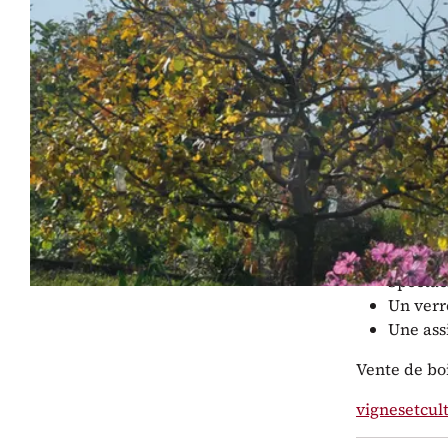
L’Agenc
deux an
cette éd
Infos pr
De 18h30 - f
Forfait CH
Spectac
Un verr
Une assi
Vente de boi
vignesetcul