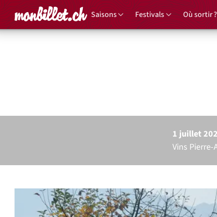
Accueil
Saisons
Festivals
Où sortir ?
Vignes&
Lor
1 juillet 20
Vins Pierre-