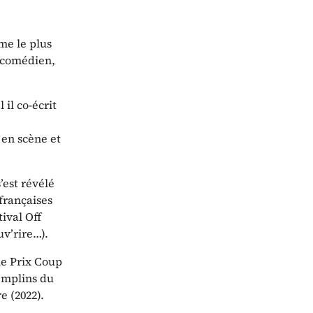
me le plus
, comédien,
il co-écrit
 en scène et
’est révélé
françaises
ival Off
uv’rire…).
 le Prix Coup
emplins du
e (2022).