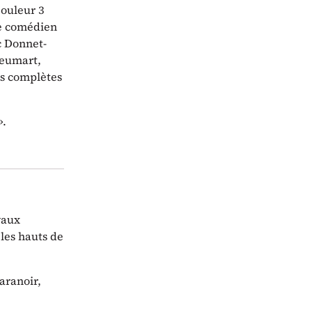
Couleur 3
ue comédien
c Donnet-
Keumart,
es complètes
».
vaux
les hauts de
aranoir,