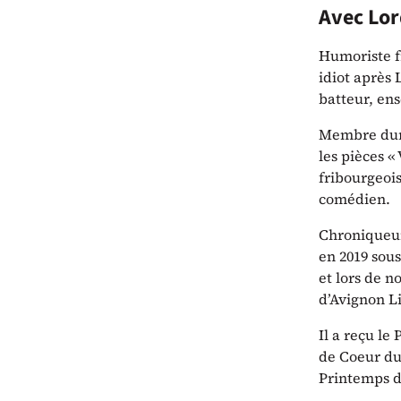
Avec Lor
Humoriste f
idiot après 
batteur, en
Membre duran
les pièces «
fribourgeois
comédien.
Chroniqueur 
en 2019 sous
et lors de 
d’Avignon Li
Il a reçu le
de Coeur du
Printemps du