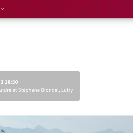
Culture 2023
d Betterave
23 18:30
André et Stéphane Blondel, Lutry