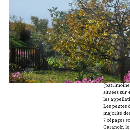
ACP Pro
50 évèn
Six humoris
Au programme
vignesetcul
Au Doma
Le domaine 
(patrimoine 
situées sur 
les appellat
Les pentes d
majorité des
7 cépages so
Garanoir, le