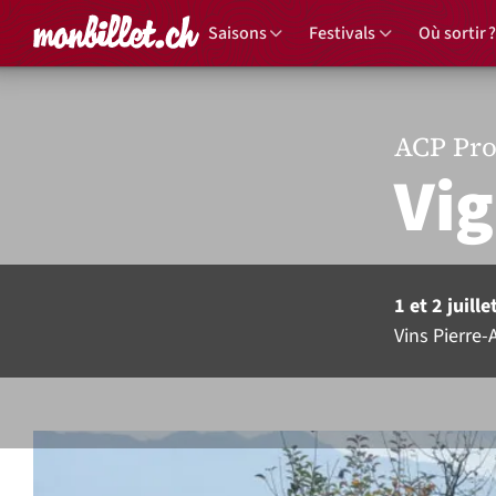
Accueil
Saisons
Festivals
Où sortir ?
ACP Pro
Vig
1 et 2 juill
Vins Pierre-