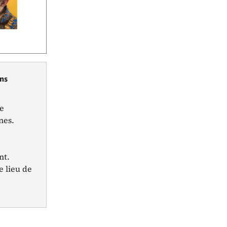
ons
le
nes.
nt.
e lieu de