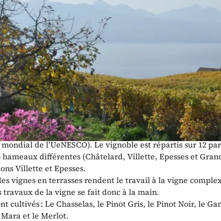
ductions présente : Vignes & Culture.
ements cet été dans toute la Suisse rom
tes viennent à votre rencontre dans les plus beaux domaines
 : spectacle | repas | vins.
ture.ch
ine Blondel
familial s’étend sur environ 4.5 hectares au coeur de Lava
mondial de l’UeNESCO). Le vignoble est répartis sur 12 par
4 hameaux différentes (Châtelard, Villette, Epesses et Gra
ions Villette et Epesses.
es vignes en terrasses rendent le travail à la vigne complex
 travaux de la vigne se fait donc à la main.
nt cultivés : Le Chasselas, le Pinot Gris, le Pinot Noir, le Ga
 Mara et le Merlot.