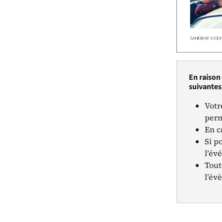
En raison
suivantes 
Votr
perm
En c
Si p
l’év
Tout
l’év