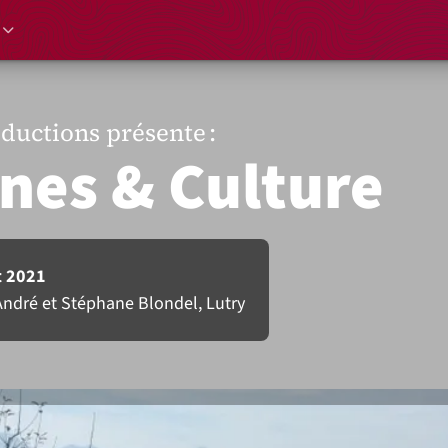
ductions présente :
nes & Culture
et 2021
André et Stéphane Blondel, Lutry