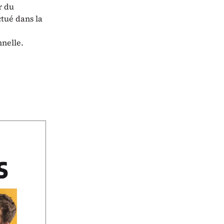
r du
ctué dans la
nnelle.