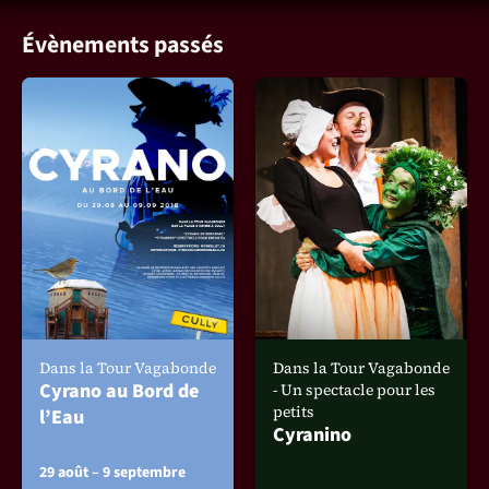
Évènements passés
Dans la Tour Vagabonde
Dans la Tour Vagabonde
Cyrano au Bord de
- Un spectacle pour les
petits
l’Eau
Cyranino
29 août – 9 septembre