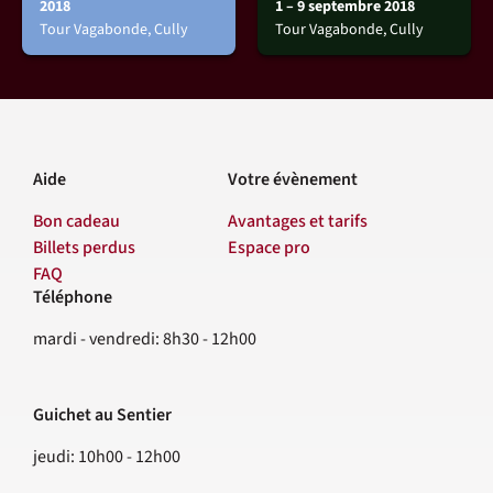
2018
1 – 9 septembre 2018
Tour Vagabonde, Cully
Tour Vagabonde, Cully
Aide
Votre évènement
Bon cadeau
Avantages et tarifs
Billets perdus
Espace pro
FAQ
Téléphone
Contact
mardi - vendredi: 8h30 - 12h00
Guichet au Sentier
jeudi: 10h00 - 12h00