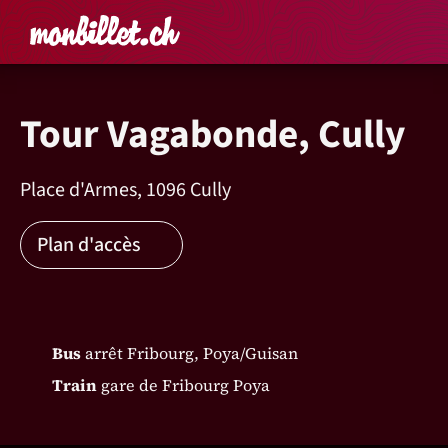
Accueil
Rechercher un é
Panier
Affich
Tour Vagabonde, Cully
Place d'Armes, 1096 Cully
Plan d'accès
Bus
arrêt Fribourg, Poya/Guisan
Train
gare de Fribourg Poya