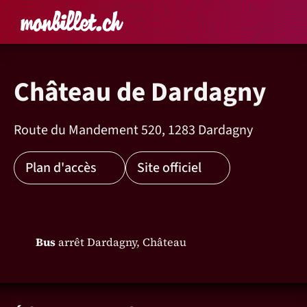
Accueil
Rechercher un é
Panier
Affich
Château de Dardagny
Route du Mandement 520, 1283 Dardagny
Plan d'accès
Site officiel
Bus
arrêt Dardagny, Château