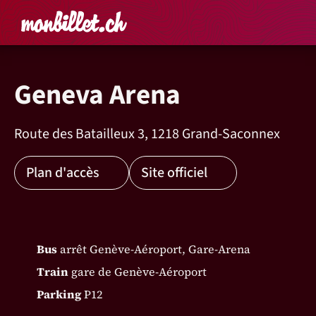
Accueil
Rechercher un é
Panier
Affich
Geneva Arena
Route des Batailleux 3, 1218 Grand-Saconnex
Plan d'accès
Site officiel
Bus
arrêt Genève-Aéroport, Gare-Arena
Train
gare de Genève-Aéroport
Parking
P12