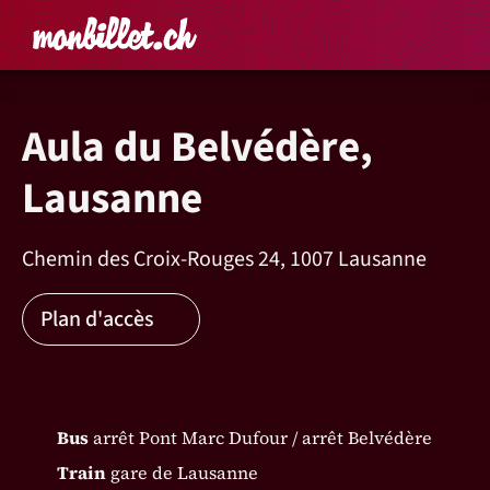
Accueil
Rechercher un é
Panier
Affich
Aula du Belvédère,
Lausanne
Chemin des Croix-Rouges 24, 1007 Lausanne
Plan d'accès
Bus
arrêt Pont Marc Dufour / arrêt Belvédère
Train
gare de Lausanne