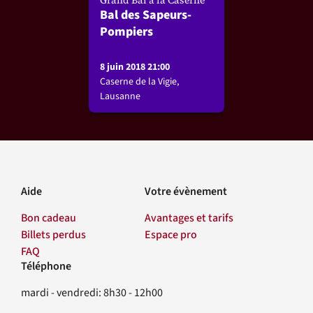
Bal des Sapeurs-
Pompiers
8 juin 2018 21:00
Caserne de la Vigie,
Lausanne
Aide
Votre évènement
Bon cadeau
Avantages et tarifs
Billets perdus
Espace pro
FAQ
Téléphone
Contact
mardi - vendredi: 8h30 - 12h00