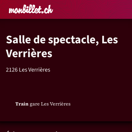
Accueil
Rechercher un é
Panier
Affich
Salle de spectacle, Les
Verrières
2126 Les Verrières
Train
gare Les Verrières