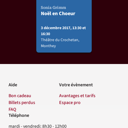
Sonia Grimm
Noël en Choeur
3 décembre 2017, 13:30 et
16:30
Théâtre du Crochetan,
Monthey
Aide
Votre évènement
Bon cadeau
Avantages et tarifs
Billets perdus
Espace pro
FAQ
Téléphone
Contact
mardi - vendredi: 8h30 - 12h00