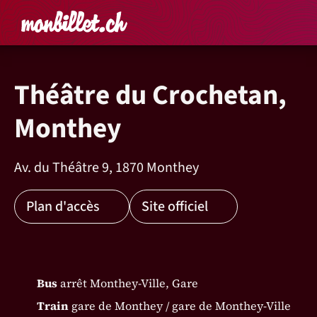
Accueil
Rechercher un é
Panier
Affich
Théâtre du Crochetan,
Monthey
Av. du Théâtre 9, 1870 Monthey
Plan d'accès
Site officiel
Bus
arrêt Monthey-Ville, Gare
Train
gare de Monthey / gare de Monthey-Ville