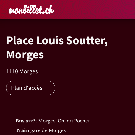
Accueil
Rechercher un é
Panier
Affich
Place Louis Soutter,
Morges
1110 Morges
Plan d'accès
Bus
arrêt Morges, Ch. du Bochet
Train
gare de Morges