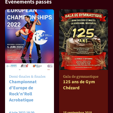
Évènements passés
Demi-finales & finales
Gala de gymnastique
Championnat
125 ans de Gym
d’Europe de
Chézard
Rock’n’Roll
Acrobatique
4 juin 2022 18:30
15 septembre 2018