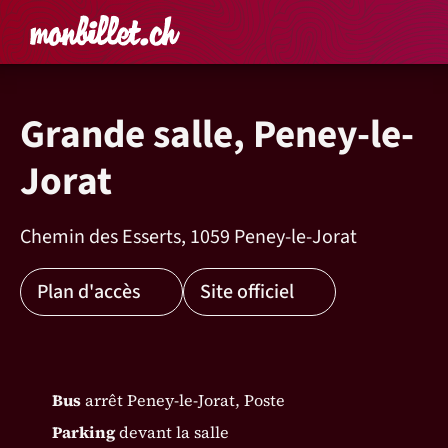
Accueil
Rechercher un é
Panier
Affich
Grande salle, Peney-le-
Jorat
Chemin des Esserts, 1059 Peney-le-Jorat
Plan d'accès
Site officiel
Bus
arrêt Peney-le-Jorat, Poste
Parking
devant la salle