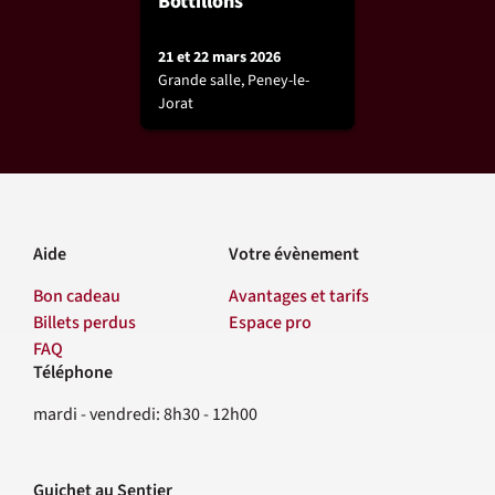
Bottillons
21 et 22 mars 2026
Grande salle, Peney-le-
Jorat
Aide
Votre évènement
Bon cadeau
Avantages et tarifs
Billets perdus
Espace pro
FAQ
Téléphone
Contact
mardi - vendredi: 8h30 - 12h00
Guichet au Sentier