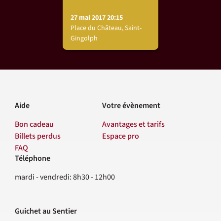
27 mai 2017 20:15
Place du Château, Saint-
Gingolph
Aide
Votre évènement
Bon cadeau
Avantages et tarifs
Billets perdus
Espace pro
FAQ
Téléphone
Contact
mardi - vendredi: 8h30 - 12h00
Guichet au Sentier