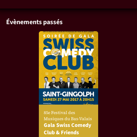
Évènements passés
85e Festival des
Musiques du Bas-Valais
Gala Swiss Comedy
Club & Friends