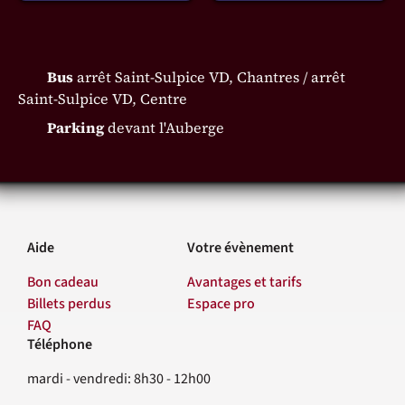
Bus
arrêt Saint-Sulpice VD, Chantres / arrêt
Saint-Sulpice VD, Centre
Parking
devant l'Auberge
Aide
Votre évènement
Bon cadeau
Avantages et tarifs
Billets perdus
Espace pro
FAQ
Téléphone
Contact
mardi - vendredi: 8h30 - 12h00