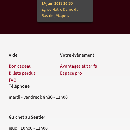
14 juin 2019 20:30
Église Notre Dame du
Rosaire, Vicques
Aide
Votre évènement
Bon cadeau
Avantages et tarifs
Billets perdus
Espace pro
FAQ
Téléphone
Contact
mardi - vendredi: 8h30 - 12h00
Guichet au Sentier
jeudi: 10h00 - 12h00