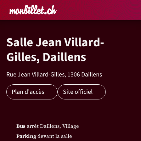
Accueil
Rechercher un é
Panier
Affich
Salle Jean Villard-
Gilles, Daillens
Rue Jean Villard-Gilles, 1306 Daillens
Plan d'accès
Site officiel
Bus
arrêt Daillens, Village
Parking
devant la salle