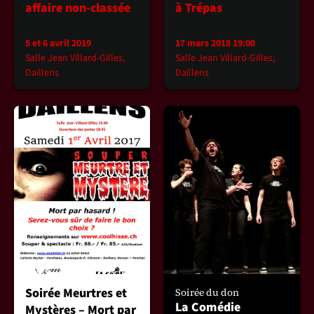
affaire non-classée
à Trépas
5 et 6 avril 2019
17 mars 2018 19:00
Salle Jean Villard-Gilles,
Salle Jean Villard-Gilles,
Daillens
Daillens
Soirée Meurtres et
Soirée du don
La Comédie
Mystères – Mort par