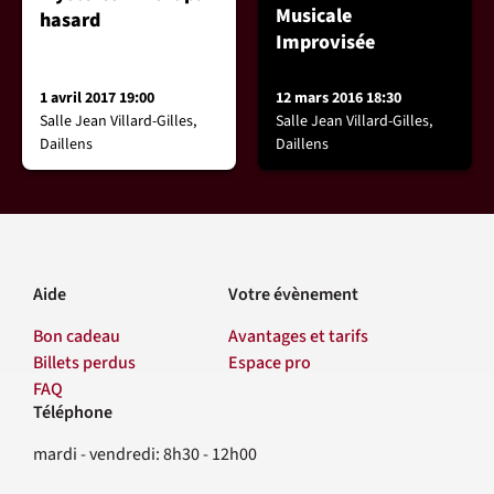
Musicale
hasard
Improvisée
1 avril 2017 19:00
12 mars 2016 18:30
Salle Jean Villard-Gilles,
Salle Jean Villard-Gilles,
Daillens
Daillens
Aide
Votre évènement
Bon cadeau
Avantages et tarifs
Billets perdus
Espace pro
FAQ
Téléphone
Contact
mardi - vendredi: 8h30 - 12h00