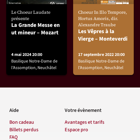
Le Choeur Laudate
Choeur In Illo Tempore,
présente
Hortus Amoris, dir.
La Grande Messe en
Alexandre Traube
Les Vêpres à la
ut mineur – Mozart
Vierge – Monteverdi
4 mai 2024 20:00
17 septembre 2022 20:00
Basilique Notre-Dame de
Basilique Notre-Dame de
l'Assomption, Neuchâtel
l'Assomption, Neuchâtel
Aide
Votre évènement
Bon cadeau
Avantages et tarifs
Billets perdus
Espace pro
FAQ