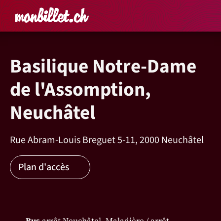
Accueil
Rechercher un é
Panier
Affich
Basilique Notre-Dame
de l'Assomption,
Neuchâtel
Rue Abram-Louis Breguet 5-11, 2000 Neuchâtel
Plan d'accès
Bus
arrêt Neuchâtel, Maladière / arrêt