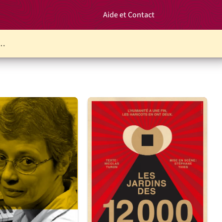
Aide et Contact
Rechercher un é
Panier
r…