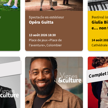
r
Spectacle en extérieur
Festival i
Opéra Guitta
Giulia B
e… non 
13 août 2026 18:30
Place de jeux «Place de
14 août 20
l'aventure», Colombier
Cathédrale
Complet 