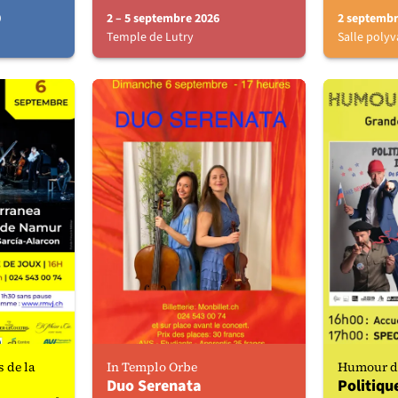
0
2 – 5 septembre 2026
2 septembr
Temple de Lutry
Salle polyv
 de la
In Templo Orbe
Humour da
Duo Serenata
Politiqu