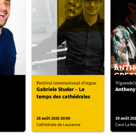
Festival international d’orgue
Vignes&Cu
Gabriele Studer – Le
Anthony
temps des cathédrales
28 août 2026 20:00
29 août 20
Cathédrale de Lausanne
Cave La Ro