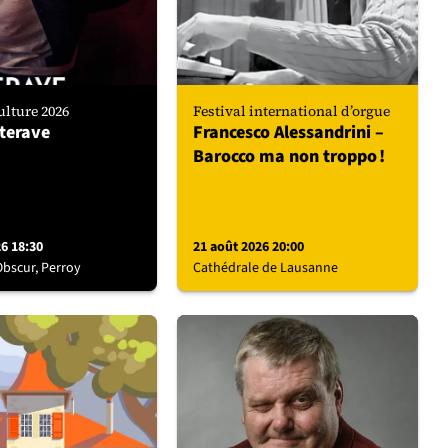
lture 2026
Festival international d’orgue
terave
Francesco Alessandrini –
Barocco ma non troppo !
26 18:30
21 août 2026 20:00
Obscur, Perroy
Cathédrale de Lausanne