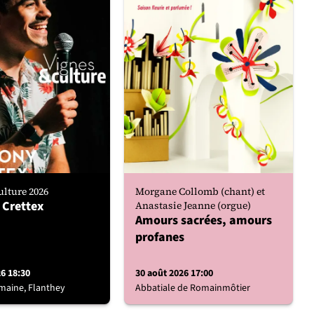
lture 2026
Morgane Collomb (chant) et
 Crettex
Anastasie Jeanne (orgue)
Amours sacrées, amours
profanes
26 18:30
30 août 2026 17:00
maine, Flanthey
Abbatiale de Romainmôtier