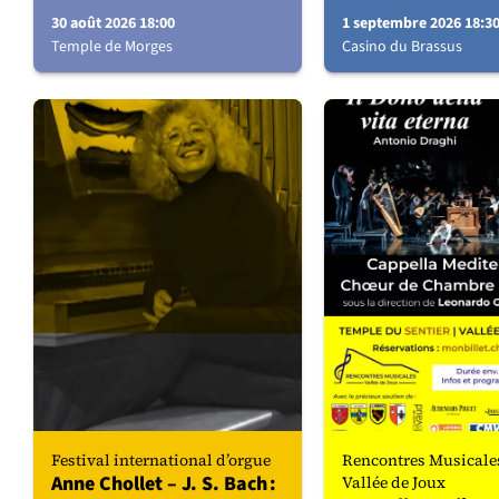
30 août 2026 18:00
1 septembre 2026 18:3
Temple de Morges
Casino du Brassus
Festival international d’orgue
Rencontres Musicales
Anne Chollet – J. S. Bach :
Vallée de Joux