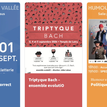
Triptyque Bach –
Humour su
orrect
Politiqu
ensemble evolutiO