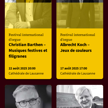
Festival international
Festival international
d’orgue
d’orgue
Christian Barthen –
Albrecht Koch –
Musiques festives et
Jeux de couleurs
filigranes
22 août 2025 20:00
17 août 2025 17:00
Cathédrale de Lausanne
Cathédrale de Lausanne