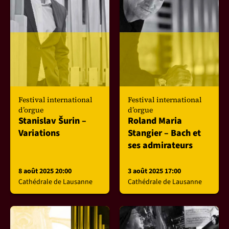
Festival international
Festival international
d’orgue
d’orgue
Stanislav Šurin –
Roland Maria
Variations
Stangier – Bach et
ses admirateurs
8 août 2025 20:00
3 août 2025 17:00
Cathédrale de Lausanne
Cathédrale de Lausanne