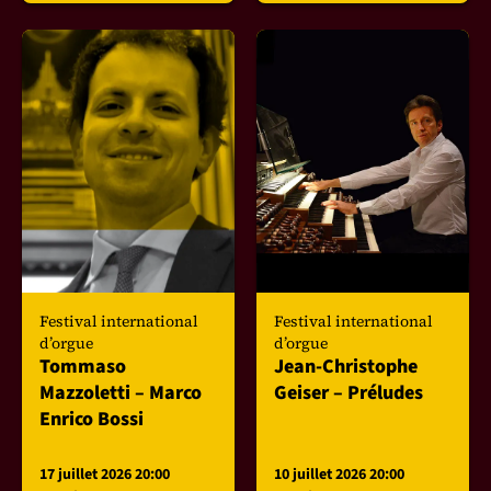
Festival international
Festival international
d’orgue
d’orgue
Tommaso
Jean-Christophe
Mazzoletti – Marco
Geiser – Préludes
Enrico Bossi
17 juillet 2026 20:00
10 juillet 2026 20:00