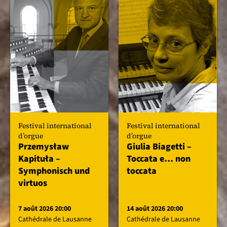
Festival international
Festival international
d’orgue
d’orgue
Przemysław
Giulia Biagetti –
Kapituła –
Toccata e… non
Symphonisch und
toccata
virtuos
7 août 2026 20:00
14 août 2026 20:00
Cathédrale de Lausanne
Cathédrale de Lausanne