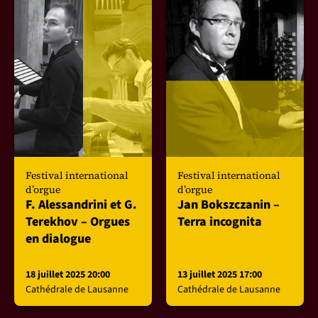
Festival international
Festival international
d’orgue
d’orgue
F. Alessandrini et G.
Jan Bokszczanin –
Terekhov – Orgues
Terra incognita
en dialogue
18 juillet 2025 20:00
13 juillet 2025 17:00
Cathédrale de Lausanne
Cathédrale de Lausanne