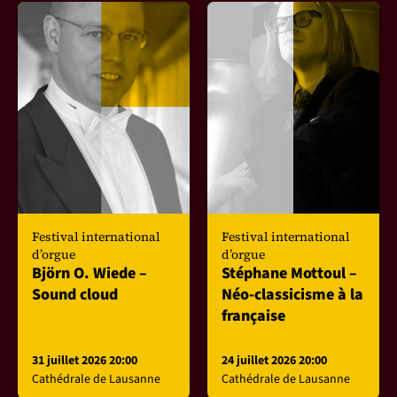
Festival international
Festival international
d’orgue
d’orgue
Björn O. Wiede –
Stéphane Mottoul –
Sound cloud
Néo-classicisme à la
française
31 juillet 2026 20:00
24 juillet 2026 20:00
Cathédrale de Lausanne
Cathédrale de Lausanne