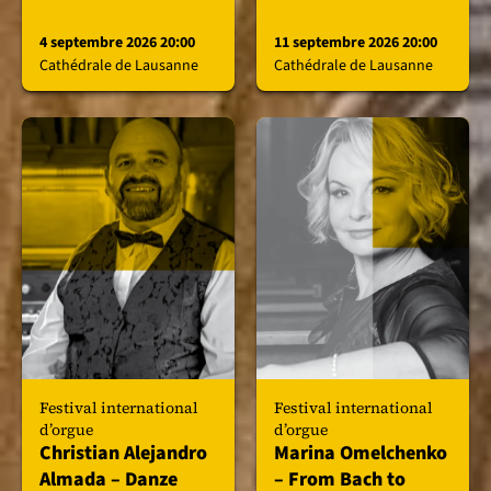
4 septembre 2026 20:00
11 septembre 2026 20:00
Cathédrale de Lausanne
Cathédrale de Lausanne
Festival international
Festival international
d’orgue
d’orgue
Christian Alejandro
Marina Omelchenko
Almada – Danze
– From Bach to