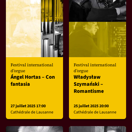
Festival international
Festival international
d’orgue
d’orgue
Ángel Hortas – Con
Władysław
fantasia
Szymański –
Romantisme
27 juillet 2025 17:00
25 juillet 2025 20:00
Cathédrale de Lausanne
Cathédrale de Lausanne