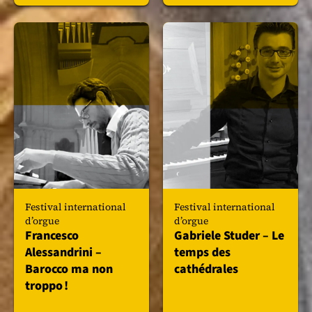
Festival international
Festival international
d’orgue
d’orgue
Francesco
Gabriele Studer – Le
Alessandrini –
temps des
Barocco ma non
cathédrales
troppo !