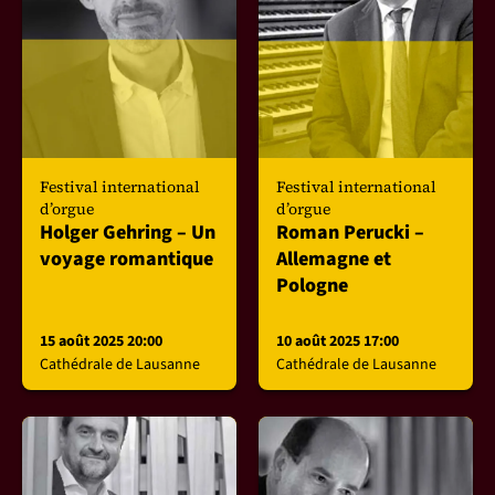
Festival international
Festival international
d’orgue
d’orgue
Holger Gehring – Un
Roman Perucki –
voyage romantique
Allemagne et
Pologne
15 août 2025 20:00
10 août 2025 17:00
Cathédrale de Lausanne
Cathédrale de Lausanne