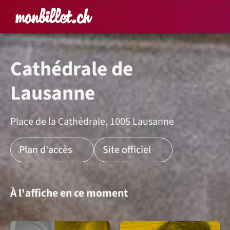
Accueil
Rechercher un é
Panier
Affich
Cathédrale de
Lausanne
Place de la Cathédrale, 1005 Lausanne
Plan d'accès
Site officiel
À l'affiche en ce moment