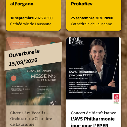
all’organo
Prokofiev
18 septembre 2026 20:00
25 septembre 2026 20:00
Cathédrale de Lausanne
Cathédrale de Lausanne
Ouverture le
15/08/2026
Chœur Ars Vocalis –
Concert de bienfaisance
L’AVS Philharmonie
Orchestre de Chambre
de Lausanne
joue pour l’EPER