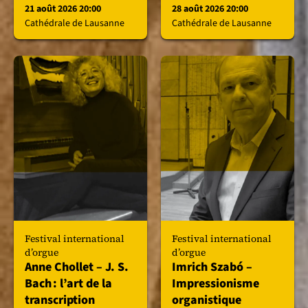
21 août 2026 20:00
28 août 2026 20:00
Cathédrale de Lausanne
Cathédrale de Lausanne
Festival international
Festival international
d’orgue
d’orgue
Anne Chollet – J. S.
Imrich Szabó –
Bach : l’art de la
Impressionisme
transcription
organistique