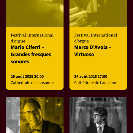
Festival international
Festival international
d’orgue
d’orgue
Mario Ciferri –
Marco D’Avola –
Grandes fresques
Virtuoso
sonores
29 août 2025 20:00
24 août 2025 17:00
Cathédrale de Lausanne
Cathédrale de Lausanne